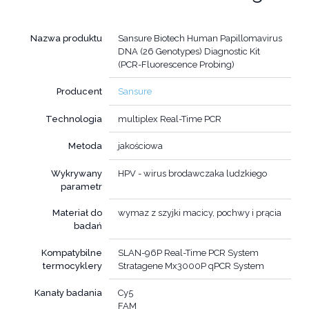
Nazwa produktu
Sansure Biotech Human Papillomavirus
DNA (26 Genotypes) Diagnostic Kit
(PCR-Fluorescence Probing)
Producent
Sansure
Technologia
multiplex Real-Time PCR
Metoda
jakościowa
Wykrywany
HPV - wirus brodawczaka ludzkiego
parametr
Materiał do
wymaz z szyjki macicy, pochwy i prącia
badań
Kompatybilne
SLAN-96P Real-Time PCR System
termocyklery
Stratagene Mx3000P qPCR System
Kanały badania
Cy5
FAM