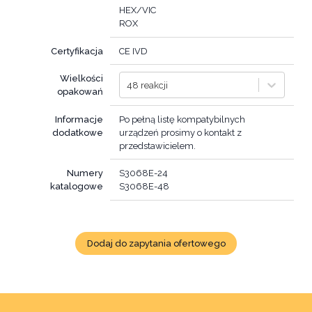
HEX/VIC
ROX
Certyfikacja
CE IVD
Wielkości
48 reakcji
opakowań
Informacje
Po pełną listę kompatybilnych
dodatkowe
urządzeń prosimy o kontakt z
przedstawicielem.
Numery
S3068E-24
katalogowe
Dodaj do zapytania ofertowego