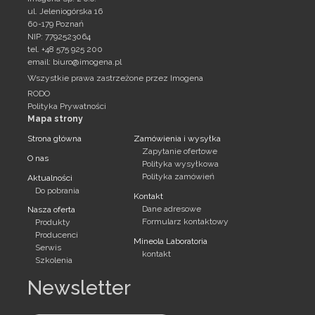
ul. Jeleniogórska 16
60-179 Poznań
NIP: 7792523064
tel. +48 575 925 200
email:
biuro@imogena.pl
Wszystkie prawa zastrzeżone przez Imogena
RODO
Polityka Prywatności
Mapa strony
Strona główna
Zamówienia i wysyłka
Zapytanie ofertowe
O nas
Polityka wysyłkowa
Polityka zamówień
Aktualności
Do pobrania
Kontakt
Dane adresowe
Nasza oferta
Formularz kontaktowy
Produkty
Producenci
Mineola Laboratoria
Serwis
kontakt
Szkolenia
Newsletter