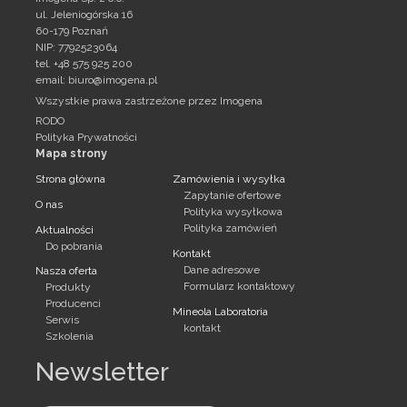
ul. Jeleniogórska 16
60-179 Poznań
NIP: 7792523064
tel. +48 575 925 200
email:
biuro@imogena.pl
Wszystkie prawa zastrzeżone przez Imogena
RODO
Polityka Prywatności
Mapa strony
Strona główna
Zamówienia i wysyłka
Zapytanie ofertowe
O nas
Polityka wysyłkowa
Polityka zamówień
Aktualności
Do pobrania
Kontakt
Dane adresowe
Nasza oferta
Formularz kontaktowy
Produkty
Producenci
Mineola Laboratoria
Serwis
kontakt
Szkolenia
Newsletter