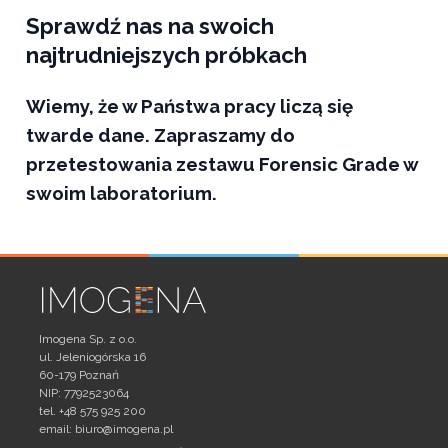
Sprawdź nas na swoich
najtrudniejszych próbkach
Wiemy, że w Państwa pracy liczą się
twarde dane. Zapraszamy do
przetestowania zestawu Forensic Grade w
swoim laboratorium.
Imogena Sp. z o.o.
ul. Jeleniogórska 16
60-179 Poznań
NIP: 7792523064
tel. +48 575 925 200
email:
biuro@imogena.pl