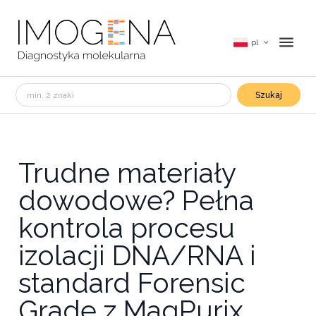
pl
Szukaj
Trudne materiały
dowodowe? Pełna
kontrola procesu
izolacji DNA/RNA i
standard Forensic
Grade z MagPurix.