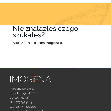
Nie znalazłeś czego
szukałeś?
Napisz do nas
biuro@imogena.pl
Imogena Sp. z o.o.
ul. Jeleniogórska 16
60-179 Poznań
NIP: 7792523064
tel. +48 575 925 200