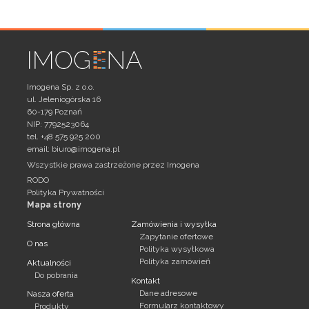
Imogena Sp. z o.o.
ul. Jeleniogórska 16
60-179 Poznań
NIP: 7792523064
tel. +48 575 925 200
email:
biuro@imogena.pl
Wszystkie prawa zastrzeżone przez Imogena
RODO
Polityka Prywatności
Mapa strony
Strona główna
Zamówienia i wysyłka
Zapytanie ofertowe
O nas
Polityka wysyłkowa
Polityka zamówień
Aktualności
Do pobrania
Kontakt
Dane adresowe
Nasza oferta
Formularz kontaktowy
Produkty