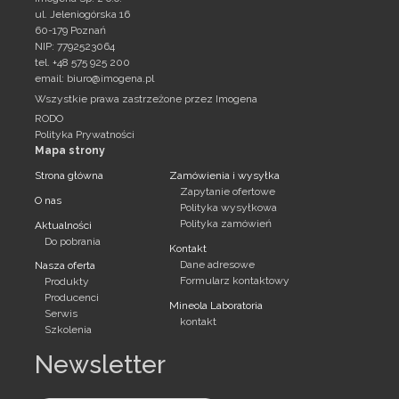
ul. Jeleniogórska 16
60-179 Poznań
NIP: 7792523064
tel. +48 575 925 200
email:
biuro@imogena.pl
Wszystkie prawa zastrzeżone przez Imogena
RODO
Polityka Prywatności
Mapa strony
Strona główna
Zamówienia i wysyłka
Zapytanie ofertowe
O nas
Polityka wysyłkowa
Polityka zamówień
Aktualności
Do pobrania
Kontakt
Dane adresowe
Nasza oferta
Formularz kontaktowy
Produkty
Producenci
Mineola Laboratoria
Serwis
kontakt
Szkolenia
Newsletter