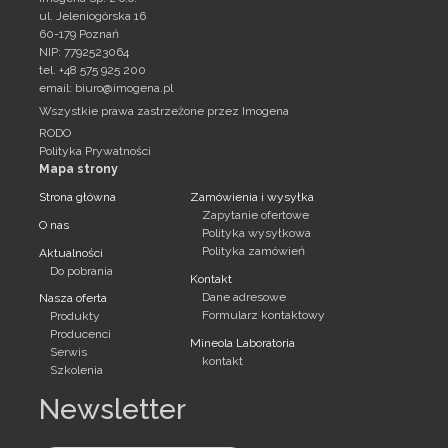
ul. Jeleniogórska 16
60-179 Poznań
NIP: 7792523064
tel. +48 575 925 200
email:
biuro@imogena.pl
Wszystkie prawa zastrzeżone przez Imogena
RODO
Polityka Prywatności
Mapa strony
Strona główna
Zamówienia i wysyłka
Zapytanie ofertowe
O nas
Polityka wysyłkowa
Polityka zamówień
Aktualności
Do pobrania
Kontakt
Dane adresowe
Nasza oferta
Formularz kontaktowy
Produkty
Producenci
Mineola Laboratoria
Serwis
kontakt
Szkolenia
Newsletter