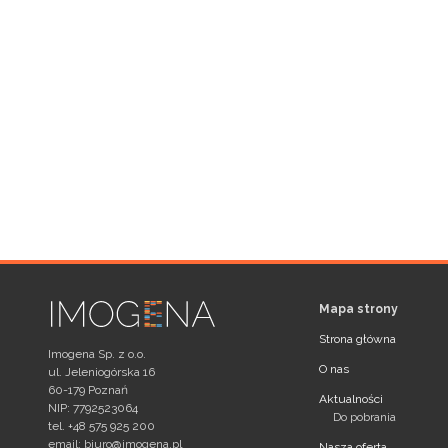
Mapa strony
Strona główna
Imogena Sp. z o.o.
O nas
ul. Jeleniogórska 16
60-179 Poznań
Aktualności
NIP: 7792523064
Do pobrania
tel. +48 575 925 200
email:
biuro@imogena.pl
Nasza oferta