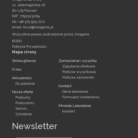
ul. Jeleniogórska 16
60-179 Poznań
NIP: 7792523064
tel. +48 575 925 200
email:
biuro@imogena.pl
Wszystkie prawa zastrzeżone przez Imogena
RODO
Polityka Prywatności
Mapa strony
Strona główna
Zamówienia i wysyłka
Zapytanie ofertowe
O nas
Polityka wysyłkowa
Polityka zamówień
Aktualności
Do pobrania
Kontakt
Dane adresowe
Nasza oferta
Formularz kontaktowy
Produkty
Producenci
Mineola Laboratoria
Serwis
kontakt
Szkolenia
Newsletter