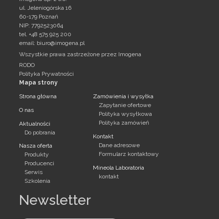
ul. Jeleniogórska 16
60-179 Poznań
NIP: 7792523064
tel. +48 575 925 200
email:
biuro@imogena.pl
Wszystkie prawa zastrzeżone przez Imogena
RODO
Polityka Prywatności
Mapa strony
Strona główna
Zamówienia i wysyłka
Zapytanie ofertowe
O nas
Polityka wysyłkowa
Polityka zamówień
Aktualności
Do pobrania
Kontakt
Dane adresowe
Nasza oferta
Formularz kontaktowy
Produkty
Producenci
Mineola Laboratoria
Serwis
kontakt
Szkolenia
Newsletter