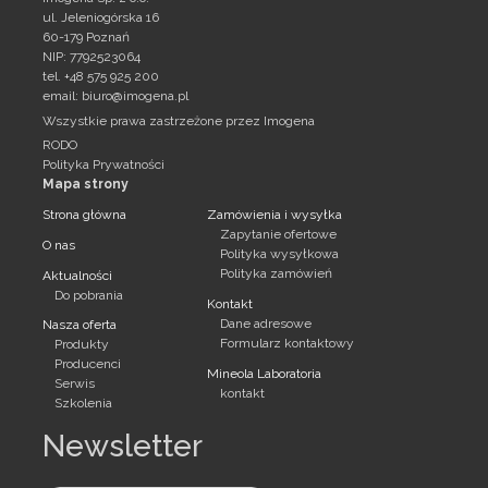
ul. Jeleniogórska 16
60-179 Poznań
NIP: 7792523064
tel. +48 575 925 200
email:
biuro@imogena.pl
Wszystkie prawa zastrzeżone przez Imogena
RODO
Polityka Prywatności
Mapa strony
Strona główna
Zamówienia i wysyłka
Zapytanie ofertowe
O nas
Polityka wysyłkowa
Polityka zamówień
Aktualności
Do pobrania
Kontakt
Dane adresowe
Nasza oferta
Formularz kontaktowy
Produkty
Producenci
Mineola Laboratoria
Serwis
kontakt
Szkolenia
Newsletter