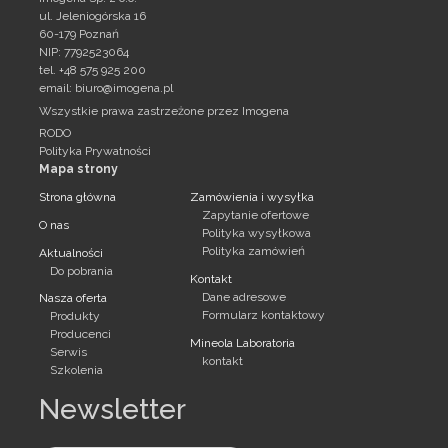
ul. Jeleniogórska 16
60-179 Poznań
NIP: 7792523064
tel. +48 575 925 200
email:
biuro@imogena.pl
Wszystkie prawa zastrzeżone przez Imogena
RODO
Polityka Prywatności
Mapa strony
Strona główna
Zamówienia i wysyłka
Zapytanie ofertowe
O nas
Polityka wysyłkowa
Polityka zamówień
Aktualności
Do pobrania
Kontakt
Dane adresowe
Nasza oferta
Formularz kontaktowy
Produkty
Producenci
Mineola Laboratoria
Serwis
kontakt
Szkolenia
Newsletter