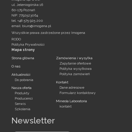
ul. Jeleniogórska 16
60-179 Poznań
NIP: 7792523064
tel. +48 575 925 200
email:
biuro@imogena.pl
Wszystkie prawa zastrzeżone przez Imogena
RODO
Polityka Prywatności
Mapa strony
Strona główna
Zamówienia i wysyłka
Zapytanie ofertowe
O nas
Polityka wysyłkowa
Polityka zamówień
Aktualności
Do pobrania
Kontakt
Dane adresowe
Nasza oferta
Formularz kontaktowy
Produkty
Producenci
Mineola Laboratoria
Serwis
kontakt
Szkolenia
Newsletter