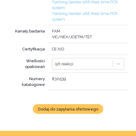
Tianlong Gentier 96R Real-time PCR
system
Tianlong Gentier 48E Real-time PCR
system
Kanały badania
FAM
VIC/HEX/JOETM/TET
Certyfikacja
CE IVD
Wielkości
96 reakcji
opakowań
Numery
830539
katalogowe
Dodaj do zapytania ofertowego