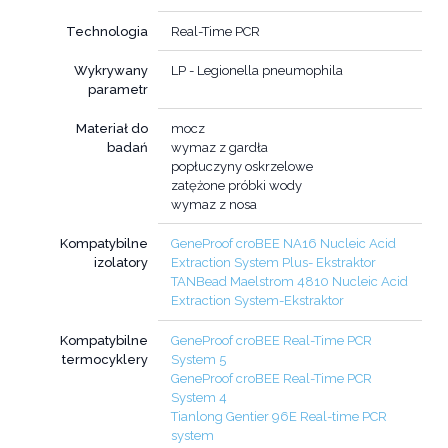
Technologia
Real-Time PCR
Wykrywany
LP - Legionella pneumophila
parametr
Materiał do
mocz
badań
wymaz z gardła
popłuczyny oskrzelowe
zatężone próbki wody
wymaz z nosa
Kompatybilne
GeneProof croBEE NA16 Nucleic Acid
izolatory
Extraction System Plus- Ekstraktor
TANBead Maelstrom 4810 Nucleic Acid
Extraction System-Ekstraktor
Kompatybilne
GeneProof croBEE Real-Time PCR
termocyklery
System 5
GeneProof croBEE Real-Time PCR
System 4
Tianlong Gentier 96E Real-time PCR
system