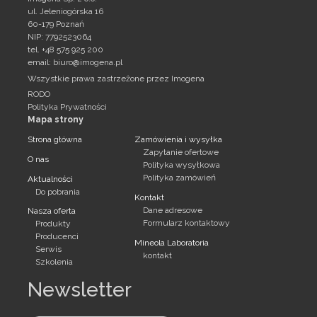
ul. Jeleniogórska 16
60-179 Poznań
NIP: 7792523064
tel. +48 575 925 200
email:
biuro@imogena.pl
Wszystkie prawa zastrzeżone przez Imogena
RODO
Polityka Prywatności
Mapa strony
Strona główna
Zamówienia i wysyłka
Zapytanie ofertowe
O nas
Polityka wysyłkowa
Polityka zamówień
Aktualności
Do pobrania
Kontakt
Dane adresowe
Nasza oferta
Formularz kontaktowy
Produkty
Producenci
Mineola Laboratoria
Serwis
kontakt
Szkolenia
Newsletter