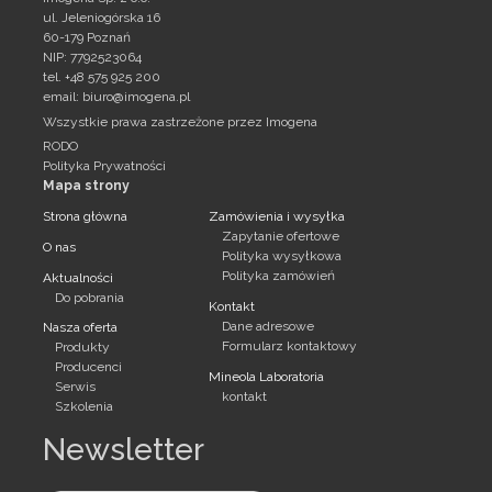
ul. Jeleniogórska 16
60-179 Poznań
NIP: 7792523064
tel. +48 575 925 200
email:
biuro@imogena.pl
Wszystkie prawa zastrzeżone przez Imogena
RODO
Polityka Prywatności
Mapa strony
Strona główna
Zamówienia i wysyłka
Zapytanie ofertowe
O nas
Polityka wysyłkowa
Polityka zamówień
Aktualności
Do pobrania
Kontakt
Dane adresowe
Nasza oferta
Formularz kontaktowy
Produkty
Producenci
Mineola Laboratoria
Serwis
kontakt
Szkolenia
Newsletter