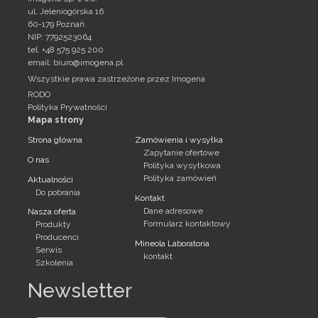
ul. Jeleniogórska 16
60-179 Poznań
NIP: 7792523064
tel. +48 575 925 200
email:
biuro@imogena.pl
Wszystkie prawa zastrzeżone przez Imogena
RODO
Polityka Prywatności
Mapa strony
Strona główna
Zamówienia i wysyłka
Zapytanie ofertowe
O nas
Polityka wysyłkowa
Polityka zamówień
Aktualności
Do pobrania
Kontakt
Dane adresowe
Nasza oferta
Formularz kontaktowy
Produkty
Producenci
Mineola Laboratoria
Serwis
kontakt
Szkolenia
Newsletter