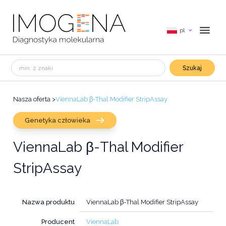
pl
Szukaj
Nasza oferta
>
ViennaLab β-Thal Modifier StripAssay
Genetyka człowieka
ViennaLab β-Thal Modifier
StripAssay
Nazwa produktu
ViennaLab β-Thal Modifier StripAssay
Producent
ViennaLab