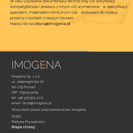
W celu uzyskania dokumentacji technicznej lub weryfikacji
kompatybilności zestawu z innym niż wymienione w specyfikacji
aparatem, materiałem klinicznym lub zestawem do izolacji
prosimy o kontakt z naszym biurem.
Napisz do nas
biuro@imogena.pl
Imogena Sp. z o.o.
ul. Jeleniogórska 16
60-179 Poznań
NIP: 7792523064
tel. +48 575 925 200
email:
biuro@imogena.pl
Wszystkie prawa zastrzeżone przez Imogena
RODO
Polityka Prywatności
Mapa strony