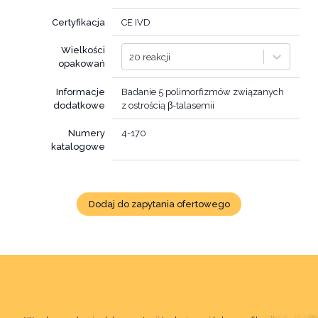
Certyfikacja
CE IVD
Wielkości
20 reakcji
opakowań
Informacje
Badanie 5 polimorfizmów związanych
dodatkowe
z ostrością β-talasemii
Numery
4-170
katalogowe
Dodaj do zapytania ofertowego