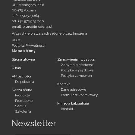
ul. Jeleniogórska 16
60-179 Poznań
NIP: 7792523064
tel. +48 575 925 200
email:
biuro@imogena.pl
Wszystkie prawa zastrzeżone przez Imogena
RODO
Polityka Prywatności
Mapa strony
Strona główna
Zamówienia i wysyłka
Zapytanie ofertowe
O nas
Polityka wysyłkowa
Polityka zamówień
Aktualności
Do pobrania
Kontakt
Dane adresowe
Nasza oferta
Formularz kontaktowy
Produkty
Producenci
Mineola Laboratoria
Serwis
kontakt
Szkolenia
Newsletter