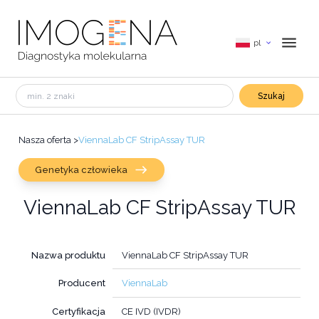
pl
Szukaj
Nasza oferta
>
ViennaLab CF StripAssay TUR
Genetyka człowieka
ViennaLab CF StripAssay TUR
Nazwa produktu
ViennaLab CF StripAssay TUR
Producent
ViennaLab
Certyfikacja
CE IVD (IVDR)