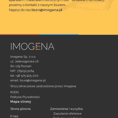
prosimy o kontakt z naszym biurem.
Napisz do nas
biuro@imogena.pl
Imogena Sp. z o.o.
ul. Jeleniogórska 16
60-179 Poznań
NIP: 7792523064
tel. +48 575 925 200
email:
biuro@imogena.pl
Wszystkie prawa zastrzeżone przez Imogena
RODO
Polityka Prywatności
Mapa strony
Strona główna
Zamówienia i wysyłka
Zapytanie ofertowe
O nas