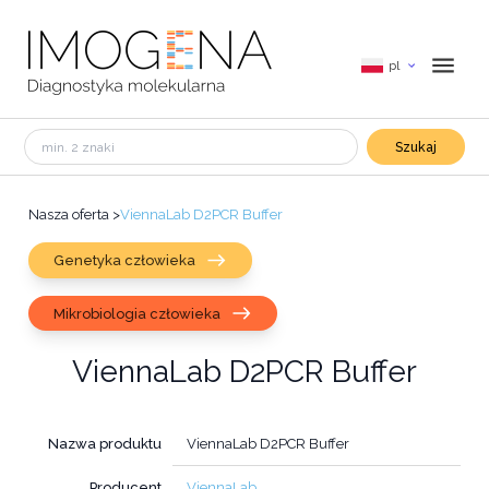
pl
Szukaj
Nasza oferta
>
ViennaLab D2PCR Buffer
Genetyka człowieka
Mikrobiologia człowieka
ViennaLab D2PCR Buffer
Nazwa produktu
ViennaLab D2PCR Buffer
Producent
ViennaLab