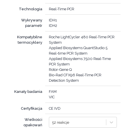
Technologia
Real-Time PCR
Wykrywany
IDH1
parametr
IDH2
Kompatybilne
Roche LightCycler 480 Real-Time PCR
termocyklery
System
Applied Biosystems QuantStudio 5
Real-time PCR System
Applied Biosystems 7500 Real-Time
PCR System
Rotor-Gene Q
Bio-Rad CFX96 Real-Time PCR
Detection System
Kanały badania
FAM
VIC
Certyfikacja
CE IVD
Wielkości
52 reakcje
opakowań