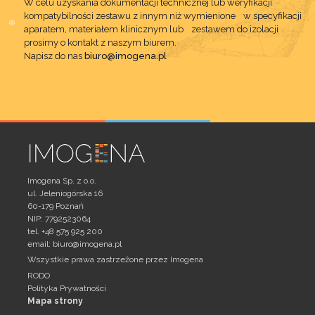
W celu uzyskania dokumentacji technicznej lub weryfikacji
kompatybilności zestawu z innym niż wymienione w specyfikacji
aparatem, materiałem klinicznym lub zestawem do izolacji
prosimy o kontakt z naszym biurem.
Napisz do nas
biuro@imogena.pl
Imogena Sp. z o.o.
ul. Jeleniogórska 16
60-179 Poznań
NIP: 7792523064
tel. +48 575 925 200
email:
biuro@imogena.pl
Wszystkie prawa zastrzeżone przez Imogena
RODO
Polityka Prywatności
Mapa strony