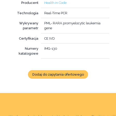
Producent
Health in Code
Technologia
Real-Time PCR
Wykrywany
PML- RARA promyelocytic leukemia
parametr
gene
Certyfikacja
CE IVD
Numery
IMG-130
katalogowe
Dodaj do zapytania ofertowego