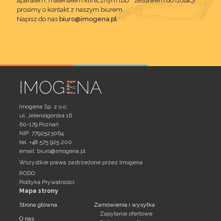
aparatem, materiałem klinicznym lub zestawem do izolacji
prosimy o kontakt z naszym biurem.
Napisz do nas
biuro@imogena.pl
Imogena Sp. z o.o.
ul. Jeleniogórska 16
60-179 Poznań
NIP: 7792523064
tel. +48 575 925 200
email:
biuro@imogena.pl
Wszystkie prawa zastrzeżone przez Imogena
RODO
Polityka Prywatności
Mapa strony
Strona główna
Zamówienia i wysyłka
Zapytanie ofertowe
O nas