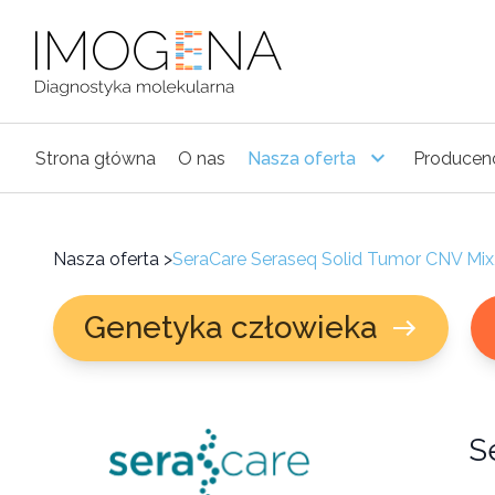
Strona główna
O nas
Nasza oferta
Producen
Nasza oferta
>
SeraCare Seraseq Solid Tumor CNV Mix,
Genetyka człowieka
S