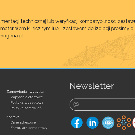
mentacji technicznej lub weryfikacji kompatybilności zest
, materiałem klinicznym lub zestawem do izolacji prosimy o
imogena.pl
Newsletter
Zamówienia i wysyłka
Zapytanie ofertowe
Polityka wysyłkowa
Polityka zamówień
Kontakt
Dane adresowe
Formularz kontaktowy