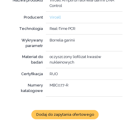
Nazwa produktu
Vircell Amplirun Borrelia Garinii DNA
Control
Producent
Vircell
Technologia
Real-Time PCR
Wykrywany
Borrelia garinii
parametr
Materiał do
oczyszczony liofilizat kwasów
badań
nukleinowych
Certyfikacja
RUO
Numery
MBC077-R
katalogowe
Dodaj do zapytania ofertowego