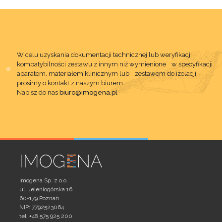
W celu uzyskania dokumentacji technicznej lub weryfikacji
kompatybilności zestawu z innym niż wymienione w specyfikacji
aparatem, materiałem klinicznym lub zestawem do izolacji
prosimy o kontakt z naszym biurem.
Napisz do nas
biuro@imogena.pl
Imogena Sp. z o.o.
ul. Jeleniogórska 16
60-179 Poznań
NIP: 7792523064
tel. +48 575 925 200