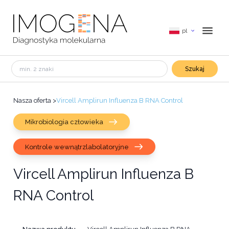
pl
Szukaj
Nasza oferta
>
Vircell Amplirun Influenza B RNA Control
Mikrobiologia człowieka
Kontrole wewnątrzlabolatoryjne
Vircell Amplirun Influenza B
RNA Control