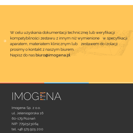
W celu uzyskania dokumentacji technicznej lub weryfikacji
kompatybilności zestawu z innym niż wymienione w specyfikacji
aparatem, materiałem klinicznym lub zestawem do izolacji
prosimy o kontakt z naszym biurem.
Napisz do nas
biuro@imogena.pl
Imogena Sp. z o.o.
ul. Jeleniogórska 16
60-179 Poznań
NIP: 7792523064
tel. +48 575 925 200