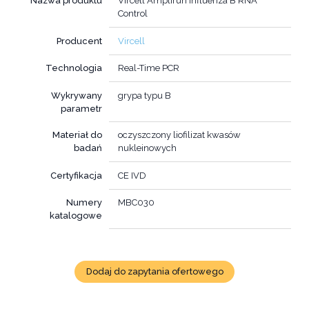
Nazwa produktu
Vircell Amplirun Influenza B RNA
Control
Producent
Vircell
Technologia
Real-Time PCR
Wykrywany
grypa typu B
parametr
Materiał do
oczyszczony liofilizat kwasów
badań
nukleinowych
Certyfikacja
CE IVD
Numery
MBC030
katalogowe
Dodaj do zapytania ofertowego