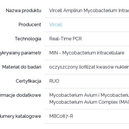
Nazwa produktu
Vircell Amplirun Mycobacterium Intra
Producent
Vircell
Technologia
Real-Time PCR
ykrywany parametr
MIN - Mycobacterium intracellulare
Materiał do badań
oczyszczony liofilizat kwasów nukle
Certyfikacja
RUO
ormacje dodatkowe
Mycobacterium Avium i Mycobacteriu
Mycobacterium Avium Complex (MA
umery katalogowe