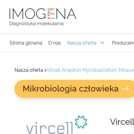
Strona główna
O nas
Nasza oferta
Producen
Nasza oferta
>
Vircell Amplirun Mycobacterium Intrace
Mikrobiologia człowieka
Vircel