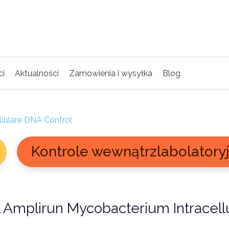
ci
Aktualności
Zamówienia i wysyłka
Blog
llulare DNA Control
Kontrole wewnątrzlabolatory
l Amplirun Mycobacterium Intracel