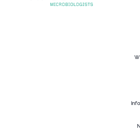
W
Inf
N