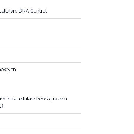
cellulare DNA Control
inowych
m Intracellulare tworzą razem
C)