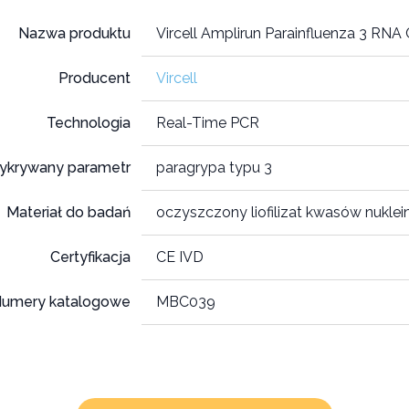
Nazwa produktu
Vircell Amplirun Parainfluenza 3 RNA 
Producent
Vircell
Technologia
Real-Time PCR
ykrywany parametr
paragrypa typu 3
Materiał do badań
oczyszczony liofilizat kwasów nukle
Certyfikacja
CE IVD
umery katalogowe
MBC039