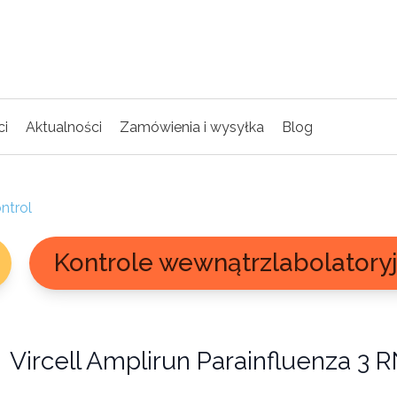
ci
Aktualności
Zamówienia i wysyłka
Blog
ntrol
Kontrole wewnątrzlabolatory
Vircell Amplirun Parainfluenza 3 