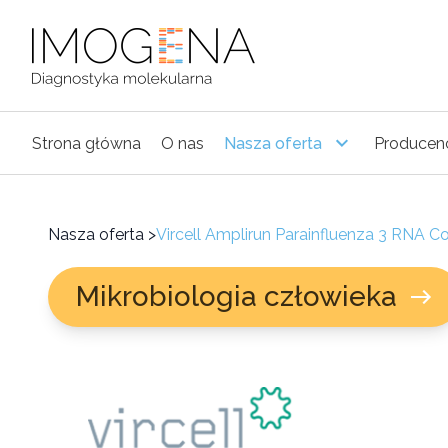
Strona główna
O nas
Nasza oferta
Producen
Nasza oferta
>
Vircell Amplirun Parainfluenza 3 RNA Co
Mikrobiologia człowieka