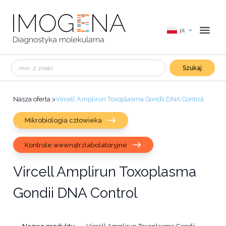
pl
Szukaj
Nasza oferta
>
Vircell Amplirun Toxoplasma Gondii DNA Control
Mikrobiologia człowieka
Kontrole wewnątrzlabolatoryjne
Vircell Amplirun Toxoplasma
Gondii DNA Control