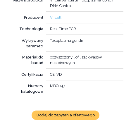
Nazwa produktu
Vircell Amplirun Toxoplasma Gondii
DNA Control
Producent
Vircell
Technologia
Real-Time PCR
Wykrywany
Toxoplasma gondii
parametr
Materiał do
oczyszczony liofilizat kwasów
badań
nukleinowych
Certyfikacja
CE IVD
Numery
MBC047
katalogowe
Dodaj do zapytania ofertowego