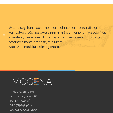
W celu uzyskania dokumentacji technicznej lub weryfikacji
kompatybilności zestawu z innym niż wymienione w specyfikacji
aparatem, materiałem klinicznym lub zestawem do izolacji
prosimy o kontakt z naszym biurem.
Napisz do nas
biuro@imogena.pl
Imogena Sp. z o.o.
ul. Jeleniogórska 16
60-179 Poznań
NIP: 7792523064
tel. +48 575 925 200