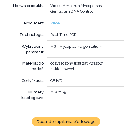
Nazwa produktu
Vircell Amplirun Mycoplasma
Genitalium DNA Control
Producent
Vircell
Technologia
Real-Time PCR
Wykrywany
MG - Mycoplasma genitalium
parametr
Materiał do
oczyszczony liofilizat kwasów
badań
nukleinowych
Certyfikacja
CE IVD
Numery
MBC085
katalogowe
Dodaj do zapytania ofertowego