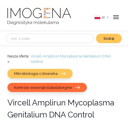
pl
Szukaj
Nasza oferta
Vircell Amplirun Mycoplasma Genitalium DNA
>
Control
Mikrobiologia człowieka
Kontrole wewnątrzlabolatoryjne
Vircell Amplirun Mycoplasma
Genitalium DNA Control