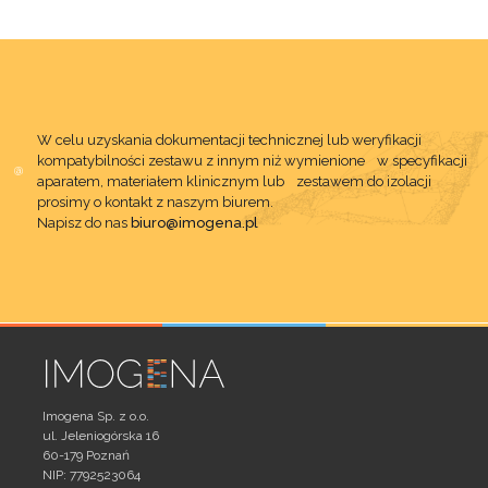
W celu uzyskania dokumentacji technicznej lub weryfikacji
kompatybilności zestawu z innym niż wymienione w specyfikacji
aparatem, materiałem klinicznym lub zestawem do izolacji
prosimy o kontakt z naszym biurem.
Napisz do nas
biuro@imogena.pl
Imogena Sp. z o.o.
ul. Jeleniogórska 16
60-179 Poznań
NIP: 7792523064