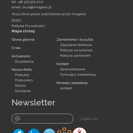
tel. +48 575 925 200
email:
biuro@imogena.pl
Wszystkie prawa zastrzeżone przez Imogena
RODO
Polityka Prywatności
Mapa strony
Strona główna
Zamówienia i wysyłka
Zapytanie ofertowe
O nas
Polityka wysyłkowa
Polityka zamówień
Aktualności
Do pobrania
Kontakt
Dane adresowe
Nasza oferta
Formularz kontaktowy
Produkty
Producenci
Mineola Laboratoria
Serwis
kontakt
Szkolenia
Newsletter
Zapisz się