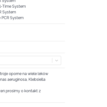
R System
l-Time System
R System
e PCR System
roje oporne na wiele leków
as aeruginosa, Klebsiella
zeń prosimy o kontakt z