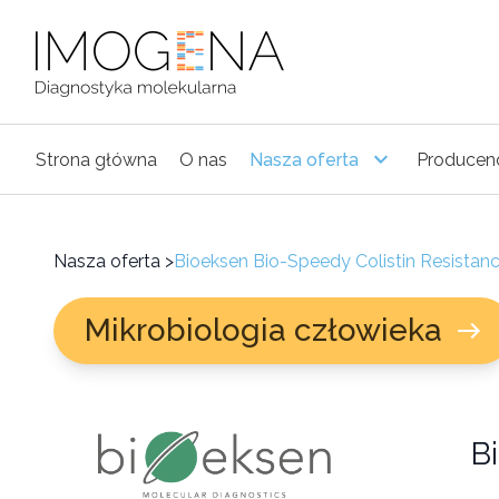
Strona główna
O nas
Nasza oferta
Producen
Nasza oferta
>
Bioeksen Bio-Speedy Colistin Resistan
Mikrobiologia człowieka
B