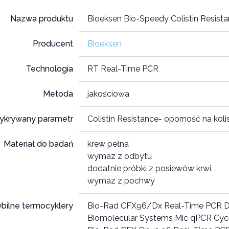
Nazwa produktu
Bioeksen Bio-Speedy Colistin Resist
Producent
Bioeksen
Technologia
RT Real-Time PCR
Metoda
jakościowa
ykrywany parametr
Colistin Resistance- oporność na koli
Materiał do badań
krew pełna
wymaz z odbytu
dodatnie próbki z posiewów krwi
wymaz z pochwy
bilne termocyklery
Bio-Rad CFX96/Dx Real-Time PCR D
Biomolecular Systems Mic qPCR Cyc