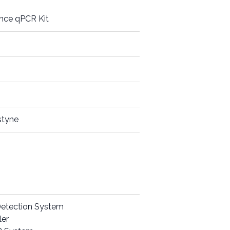
ance qPCR Kit
styne
etection System
ler