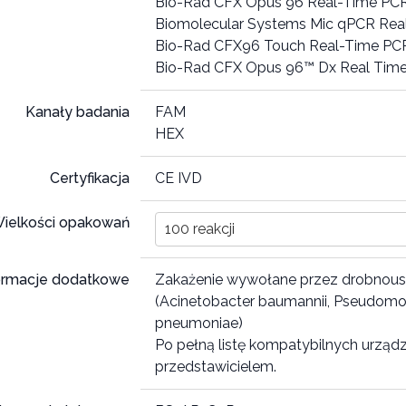
Bio-Rad CFX Opus 96 Real-Time PC
Biomolecular Systems Mic qPCR Rea
Bio-Rad CFX96 Touch Real-Time PC
Bio-Rad CFX Opus 96™ Dx Real Tim
Kanały badania
FAM
HEX
Certyfikacja
CE IVD
ielkości opakowań
100 reakcji
ormacje dodatkowe
Zakażenie wywołane przez drobnoust
(Acinetobacter baumannii, Pseudomon
pneumoniae)
Po pełną listę kompatybilnych urząd
przedstawicielem.