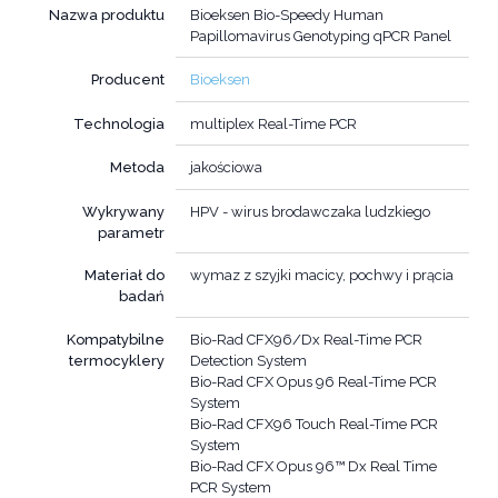
Nazwa produktu
Bioeksen Bio-Speedy Human
Papillomavirus Genotyping qPCR Panel
Producent
Bioeksen
Technologia
multiplex Real-Time PCR
Metoda
jakościowa
Wykrywany
HPV - wirus brodawczaka ludzkiego
parametr
Materiał do
wymaz z szyjki macicy, pochwy i prącia
badań
Kompatybilne
Bio-Rad CFX96/Dx Real-Time PCR
termocyklery
Detection System
Bio-Rad CFX Opus 96 Real-Time PCR
System
Bio-Rad CFX96 Touch Real-Time PCR
System
Bio-Rad CFX Opus 96™ Dx Real Time
PCR System