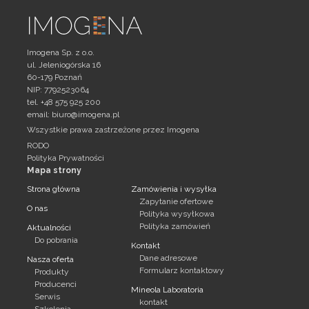
Imogena Sp. z o.o.
ul. Jeleniogórska 16
60-179 Poznań
NIP: 7792523064
tel. +48 575 925 200
email:
biuro@imogena.pl
Wszystkie prawa zastrzeżone przez Imogena
RODO
Polityka Prywatności
Mapa strony
Strona główna
Zamówienia i wysyłka
Zapytanie ofertowe
O nas
Polityka wysyłkowa
Polityka zamówień
Aktualności
Do pobrania
Kontakt
Dane adresowe
Nasza oferta
Formularz kontaktowy
Produkty
Producenci
Mineola Laboratoria
Serwis
kontakt
Szkolenia