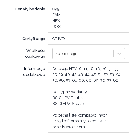
Kanały badania
Cy5
FAM
HEX
ROX
Certyfikacja
CE IVD
Wielkości
100 reakcji
opakowań
Informacje
Detekcja HPV: 6, 11, 16, 18, 26, 31, 33,
dodatkowe
35, 39, 40, 42, 43, 44, 45, 51, 52, 53, 54,
56, 58, 59, 61, 66, 68, 69, 70, 73, 82
Dostępne warianty:
BS-GHPV-T-tubki
BS_GHPV-S-paski
Po pełną listę kompatybilnych
urządzeń prosimy o kontakt z
przedstawicielem.