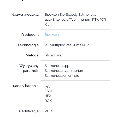
Nazwa produktu
Bioeksen Bio-Speedy Salmonella
spp/Enteritidis/Typhimurium RT-qPCR
Kit
Producent
Bioeksen
Technologia
RT multiplex Real-Time PCR
Metoda
jakościowa
Wykrywany
Salmonella spp.
parametr
Salmonella typhimurium
Salmonella enteritidis
Kanały badania
Cy5
FAM
HEX
ROX
Certyfikacja
RUO