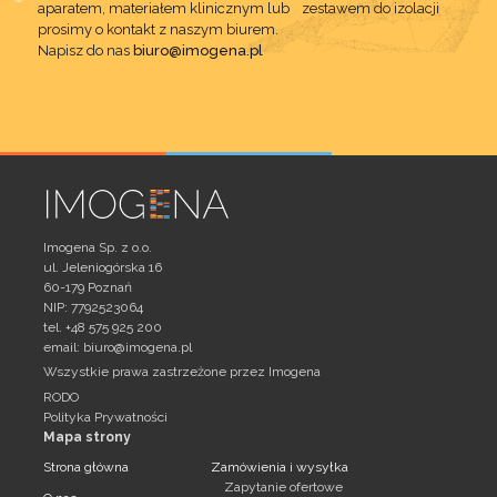
aparatem, materiałem klinicznym lub zestawem do izolacji
prosimy o kontakt z naszym biurem.
Napisz do nas
biuro@imogena.pl
Imogena Sp. z o.o.
ul. Jeleniogórska 16
60-179 Poznań
NIP: 7792523064
tel. +48 575 925 200
email:
biuro@imogena.pl
Wszystkie prawa zastrzeżone przez Imogena
RODO
Polityka Prywatności
Mapa strony
Strona główna
Zamówienia i wysyłka
Zapytanie ofertowe