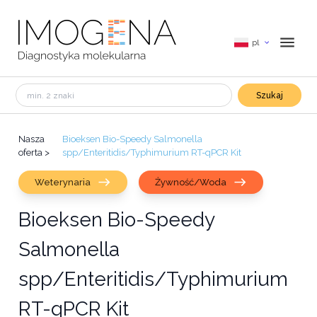
pl
Szukaj
Nasza
Bioeksen Bio-Speedy Salmonella
oferta
>
spp/Enteritidis/Typhimurium RT-qPCR Kit
Weterynaria
Żywność/Woda
Bioeksen Bio-Speedy
Salmonella
spp/Enteritidis/Typhimurium
RT-qPCR Kit