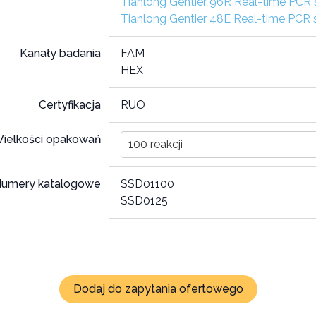
Tianlong Gentier 96R Real-time PCR
Tianlong Gentier 48E Real-time PCR
Kanały badania
FAM
HEX
Certyfikacja
RUO
ielkości opakowań
100 reakcji
umery katalogowe
SSD01100
SSD0125
Dodaj do zapytania ofertowego