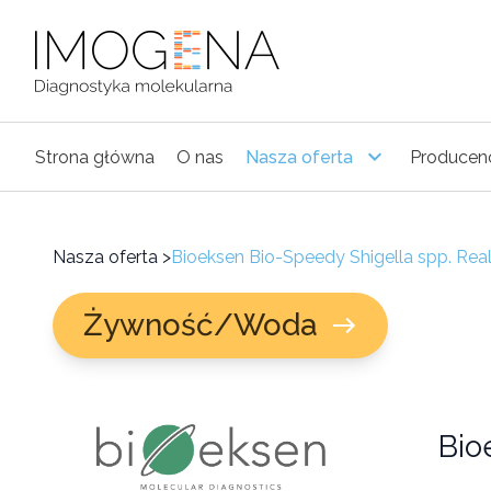
Strona główna
O nas
Nasza oferta
Producen
Nasza oferta
>
Bioeksen Bio-Speedy Shigella spp. Rea
Żywność/Woda
Bio