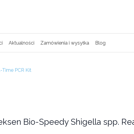
ci
Aktualności
Zamówienia i wysyłka
Blog
l-Time PCR Kit
eksen Bio-Speedy Shigella spp. Re