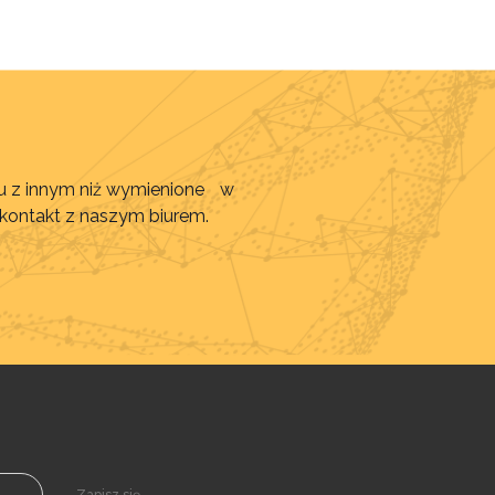
awu z innym niż wymienione w
 kontakt z naszym biurem.