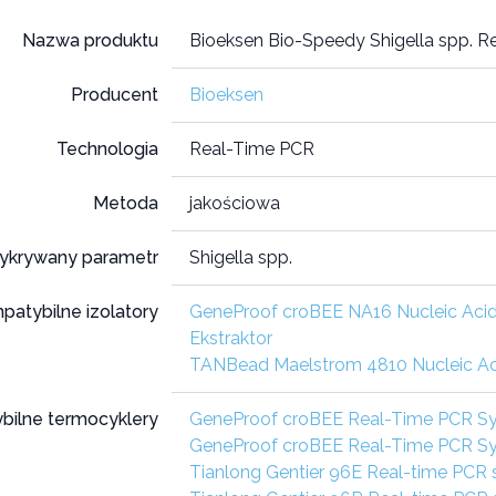
Nazwa produktu
Bioeksen Bio-Speedy Shigella spp. R
Producent
Bioeksen
Technologia
Real-Time PCR
Metoda
jakościowa
ykrywany parametr
Shigella spp.
patybilne izolatory
GeneProof croBEE NA16 Nucleic Acid
Ekstraktor
TANBead Maelstrom 4810 Nucleic Aci
bilne termocyklery
GeneProof croBEE Real-Time PCR S
GeneProof croBEE Real-Time PCR S
Tianlong Gentier 96E Real-time PCR