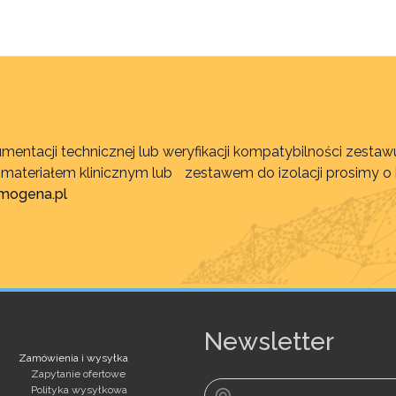
mentacji technicznej lub weryfikacji kompatybilności zest
, materiałem klinicznym lub zestawem do izolacji prosimy o
imogena.pl
Newsletter
Zamówienia i wysyłka
Zapytanie ofertowe
Polityka wysyłkowa