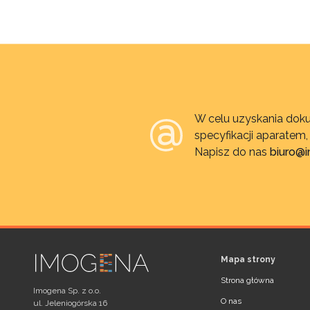
W celu uzyskania doku
specyfikacji aparatem
Napisz do nas
biuro@
Mapa strony
Strona główna
Imogena Sp. z o.o.
O nas
ul. Jeleniogórska 16