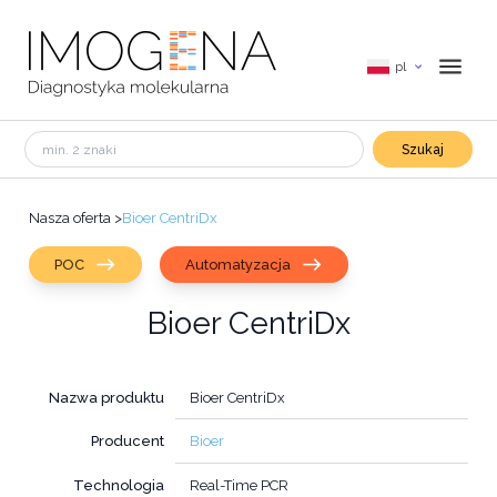
pl
Szukaj
Nasza oferta
>
Bioer CentriDx
POC
Automatyzacja
Bioer CentriDx
Nazwa produktu
Bioer CentriDx
Producent
Bioer
Technologia
Real-Time PCR