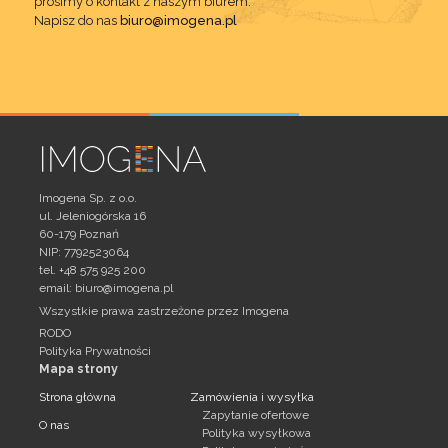
prosimy o kontakt z naszym biurem.
Napisz do nas
biuro@imogena.pl
Imogena Sp. z o.o.
ul. Jeleniogórska 16
60-179 Poznań
NIP: 7792523064
tel. +48 575 925 200
email:
biuro@imogena.pl
Wszystkie prawa zastrzeżone przez Imogena
RODO
Polityka Prywatności
Mapa strony
Strona główna
Zamówienia i wysyłka
Zapytanie ofertowe
O nas
Polityka wysyłkowa