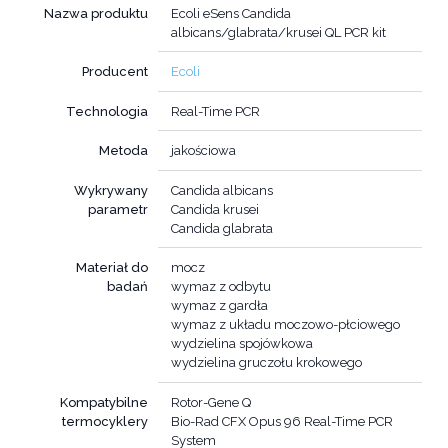
Nazwa produktu
Ecoli eSens Candida
albicans/glabrata/krusei QL PCR kit
Producent
Ecoli
Technologia
Real-Time PCR
Metoda
jakościowa
Wykrywany
Candida albicans
parametr
Candida krusei
Candida glabrata
Materiał do
mocz
badań
wymaz z odbytu
wymaz z gardła
wymaz z układu moczowo-płciowego
wydzielina spojówkowa
wydzielina gruczołu krokowego
Kompatybilne
Rotor-Gene Q
termocyklery
Bio-Rad CFX Opus 96 Real-Time PCR
System