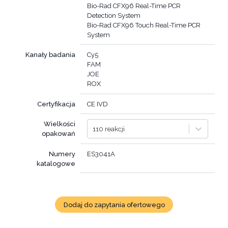
Bio-Rad CFX96 Real-Time PCR
Detection System
Bio-Rad CFX96 Touch Real-Time PCR
System
Kanały badania
Cy5
FAM
JOE
ROX
Certyfikacja
CE IVD
Wielkości
110 reakcji
opakowań
Numery
ES3041A
katalogowe
Dodaj do zapytania ofertowego