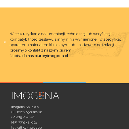
W celu uzyskania dokumentacji technicznej lub weryfikacji
kompatybilności zestawu z innym niż wymienione w specyfikacji
aparatem, materiałem klinicznym lub zestawem do izolacji
prosimy o kontakt z naszym biurem.
Napisz do nas
biuro@imogena.pl
Imogena Sp. z o.o.
ul. Jeleniogórska 16
60-179 Poznań
NIP: 7792523064
tel. +48 575 925 200