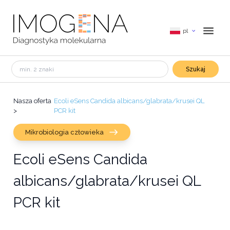
pl
Szukaj
Nasza oferta
Ecoli eSens Candida albicans/glabrata/krusei QL
>
PCR kit
Mikrobiologia człowieka
Ecoli eSens Candida
albicans/glabrata/krusei QL
PCR kit