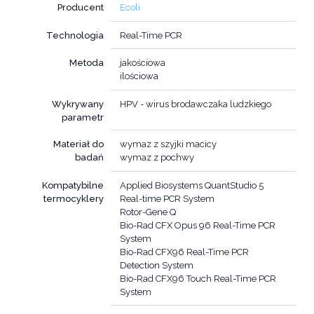
Producent
Ecoli
Technologia
Real-Time PCR
Metoda
jakościowa
ilościowa
Wykrywany
HPV - wirus brodawczaka ludzkiego
parametr
Materiał do
wymaz z szyjki macicy
badań
wymaz z pochwy
Kompatybilne
Applied Biosystems QuantStudio 5
termocyklery
Real-time PCR System
Rotor-Gene Q
Bio-Rad CFX Opus 96 Real-Time PCR
System
Bio-Rad CFX96 Real-Time PCR
Detection System
Bio-Rad CFX96 Touch Real-Time PCR
System