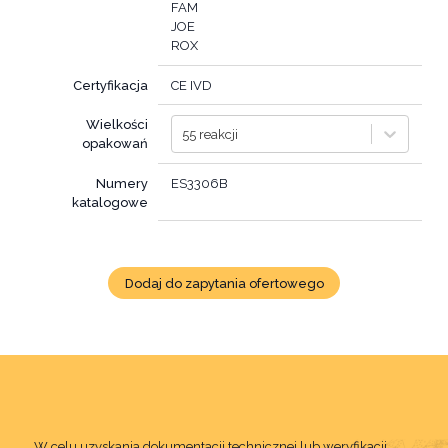
FAM
JOE
ROX
Certyfikacja
CE IVD
Wielkości
55 reakcji
opakowań
Numery
ES3306B
katalogowe
Dodaj do zapytania ofertowego
W celu uzyskania dokumentacji technicznej lub weryfikacji