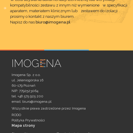
kompatybilności zestawu z innym niż wymienione w specyfikacji
aparatem, materiałem klinicznym lub zestawem do izolacji
prosimy o kontakt z naszym biurem.
Napisz do nas
biuro@imogena.pl
Imogena Sp. z o.o.
ul. Jeleniogórska 16
60-179 Poznań
NIP: 7792523064
tel. +48 575 925 200
email:
biuro@imogena.pl
Wszystkie prawa zastrzeżone przez Imogena
RODO
Polityka Prywatności
Mapa strony