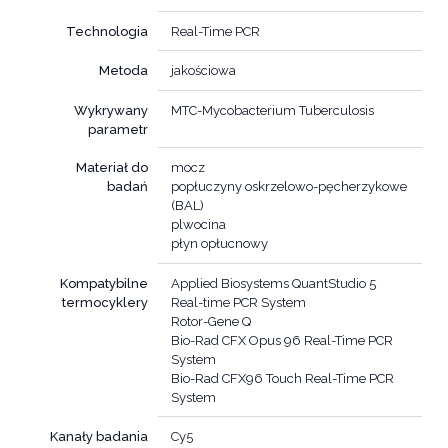
Technologia
Real-Time PCR
Metoda
jakościowa
Wykrywany
MTC-Mycobacterium Tuberculosis
parametr
Materiał do
mocz
badań
popłuczyny oskrzelowo-pęcherzykowe
(BAL)
plwocina
płyn opłucnowy
Kompatybilne
Applied Biosystems QuantStudio 5
termocyklery
Real-time PCR System
Rotor-Gene Q
Bio-Rad CFX Opus 96 Real-Time PCR
System
Bio-Rad CFX96 Touch Real-Time PCR
System
Kanały badania
Cy5