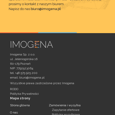
prosimy o kontakt z naszym biurem.
Napisz do nas
biuro@imogena.pl
Imogena Sp. z o.o.
ul. Jeleniogórska 16
60-179 Poznań
NIP: 7792523064
tel. +48 575 925 200
email:
biuro@imogena.pl
Wszystkie prawa zastrzeżone przez Imogena
RODO
Polityka Prywatności
Mapa strony
Strona główna
Zamówienia i wysyłka
Zapytanie ofertowe
O nas
Polityka wysyłkowa