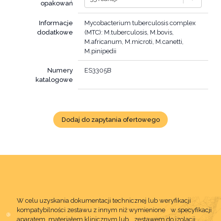
opakowań
Informacje
Mycobacterium tuberculosis complex
dodatkowe
(MTC): M.tuberculosis, M.bovis,
M.africanum, M.microti, M.canetti,
М.pinipedii
Numery
ES3305B
katalogowe
Dodaj do zapytania ofertowego
W celu uzyskania dokumentacji technicznej lub weryfikacji
kompatybilności zestawu z innym niż wymienione w specyfikacji
aparatem, materiałem klinicznym lub zestawem do izolacji