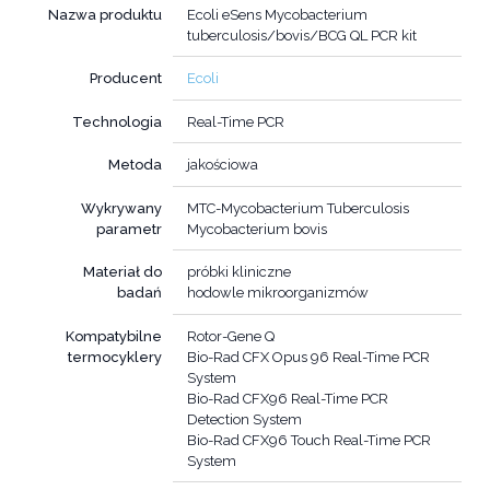
Nazwa produktu
Ecoli eSens Mycobacterium
tuberculosis/bovis/BCG QL PCR kit
Producent
Ecoli
Technologia
Real-Time PCR
Metoda
jakościowa
Wykrywany
MTC-Mycobacterium Tuberculosis
parametr
Mycobacterium bovis
Materiał do
próbki kliniczne
badań
hodowle mikroorganizmów
Kompatybilne
Rotor-Gene Q
termocyklery
Bio-Rad CFX Opus 96 Real-Time PCR
System
Bio-Rad CFX96 Real-Time PCR
Detection System
Bio-Rad CFX96 Touch Real-Time PCR
System