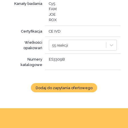
Kanały badania
Cy5
FAM
JOE
ROX
Certyfikacja
CE IVD
Wielkości
55 reakcji
opakowań
Numery
ES3309B
katalogowe
Dodaj do zapytania ofertowego