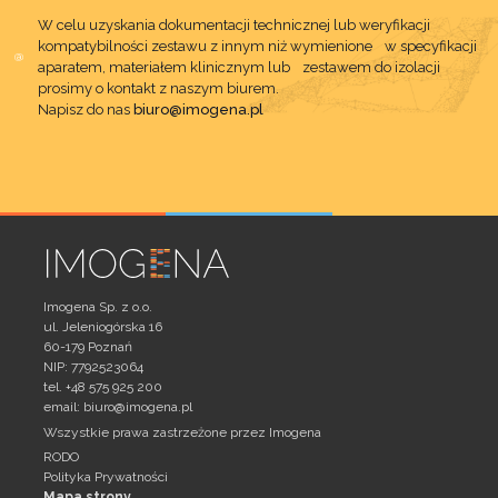
W celu uzyskania dokumentacji technicznej lub weryfikacji
kompatybilności zestawu z innym niż wymienione w specyfikacji
aparatem, materiałem klinicznym lub zestawem do izolacji
prosimy o kontakt z naszym biurem.
Napisz do nas
biuro@imogena.pl
Imogena Sp. z o.o.
ul. Jeleniogórska 16
60-179 Poznań
NIP: 7792523064
tel. +48 575 925 200
email:
biuro@imogena.pl
Wszystkie prawa zastrzeżone przez Imogena
RODO
Polityka Prywatności
Mapa strony