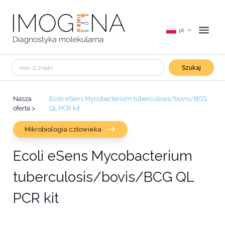
pl
Szukaj
Nasza
Ecoli eSens Mycobacterium tuberculosis/bovis/BCG
oferta
>
QL PCR kit
Mikrobiologia człowieka
Ecoli eSens Mycobacterium
tuberculosis/bovis/BCG QL
PCR kit