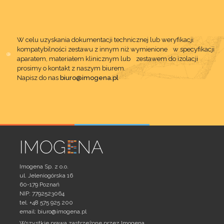
W celu uzyskania dokumentacji technicznej lub weryfikacji
kompatybilności zestawu z innym niż wymienione w specyfikacji
aparatem, materiałem klinicznym lub zestawem do izolacji
prosimy o kontakt z naszym biurem.
Napisz do nas
biuro@imogena.pl
Imogena Sp. z o.o.
ul. Jeleniogórska 16
60-179 Poznań
NIP: 7792523064
tel. +48 575 925 200
email:
biuro@imogena.pl
Wszystkie prawa zastrzeżone przez Imogena