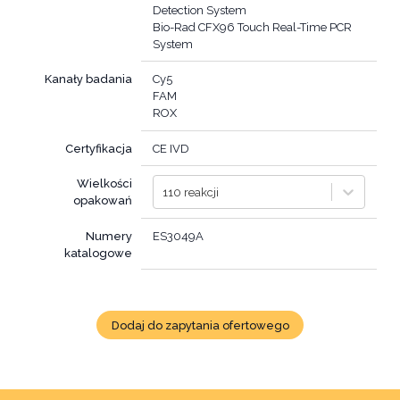
Detection System
Bio-Rad CFX96 Touch Real-Time PCR
System
Kanały badania
Cy5
FAM
ROX
Certyfikacja
CE IVD
Wielkości
110 reakcji
opakowań
Numery
ES3049A
katalogowe
Dodaj do zapytania ofertowego