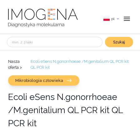
pl
Szukaj
Nasza
Ecoli eSens N.gonorrhoeae /M.genitalium QL PCR kit
oferta
>
QL PCR kit
Mikrobiologia człowieka
Ecoli eSens N.gonorrhoeae
/M.genitalium QL PCR kit QL
PCR kit