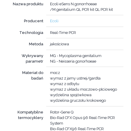
Nazwa produktu
Ecoli eSens N.gonorrhoeae
/M.genitalium QL PCR kit QL PCR kit
Producent
Ecoli
Technologia
Real-Time PCR
Metoda
jakościowa
Wykrywany
MG - Mycoplasma genitalium
parametr
NG - Neisseria gonorhoeae
Materiał do
mocz
badań
wymaz z jamy ustnej/gardła
wymaz z odbytu
wymaz z układu moczowo-płciowego
wydzielina spojówkowa
wydzielina gruczołu krokowego
Kompatybilne
Rotor-Gene Q
termocyklery
Bio-Rad CFX Opus 96 Real-Time PCR
System
Bio-Rad CFX96 Real-Time PCR