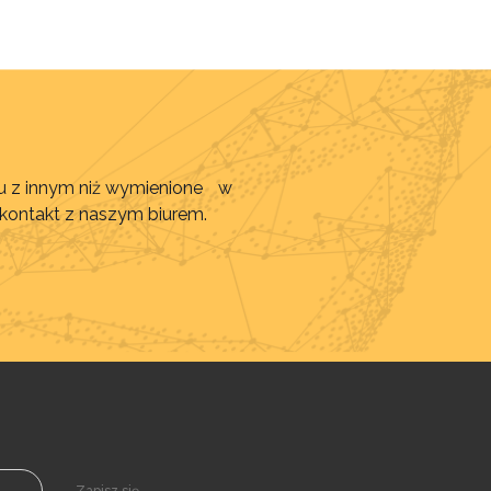
awu z innym niż wymienione w
 kontakt z naszym biurem.