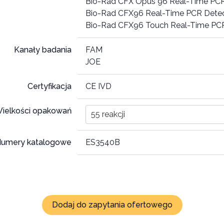
Bio-Rad CFX Opus 96 Real-Time PC
Bio-Rad CFX96 Real-Time PCR Dete
Bio-Rad CFX96 Touch Real-Time PC
Kanały badania
FAM
JOE
Certyfikacja
CE IVD
ielkości opakowań
55 reakcji
umery katalogowe
ES3540B
Dodaj do zapytania ofertowego