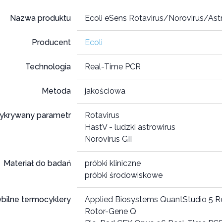
Nazwa produktu
Ecoli eSens Rotavirus/Norovirus/Ast
Producent
Ecoli
Technologia
Real-Time PCR
Metoda
jakościowa
ykrywany parametr
Rotavirus
HastV - ludzki astrowirus
Norovirus GII
Materiał do badań
próbki kliniczne
próbki środowiskowe
bilne termocyklery
Applied Biosystems QuantStudio 5 
Rotor-Gene Q