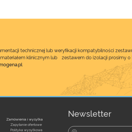
mentacji technicznej lub weryfikacji kompatybilności zest
, materiałem klinicznym lub zestawem do izolacji prosimy o
imogena.pl
Newsletter
Zamówienia i wysyłka
Zapytanie ofertowe
Polityka wysyłkowa