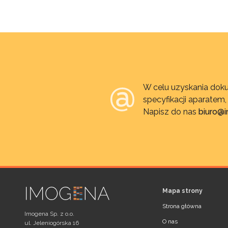
W celu uzyskania doku
specyfikacji aparatem
Napisz do nas
biuro@
Mapa strony
Strona główna
Imogena Sp. z o.o.
O nas
ul. Jeleniogórska 16