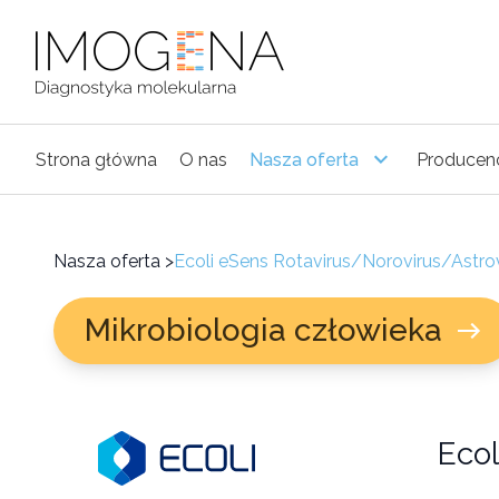
Strona główna
O nas
Nasza oferta
Producen
Nasza oferta
>
Ecoli eSens Rotavirus/Norovirus/Astro
Mikrobiologia człowieka
Ecol