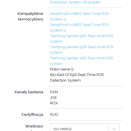
Extraction System-Ekstraktor
Kompatybilne
GeneProof croBEE Real-Time PCR
termocyklery
System 5
GeneProof croBEE Real-Time PCR
System 4
Tianlong Gentier 96E Real-time PCR
system
Tianlong Gentier 96R Real-time PCR
system
Tianlong Gentier 48E Real-time PCR
system
Rotor-Gene Q
Bio-Rad CFX96 Real-Time PCR
Detection System
Kanały badania
FAM
JOE
ROX
Certyfikacja
RUO
Wielkości
110 reakcji