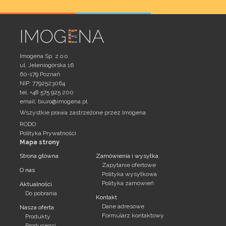
Imogena Sp. z o.o.
ul. Jeleniogórska 16
60-179 Poznań
NIP: 7792523064
tel. +48 575 925 200
email:
biuro@imogena.pl
Wszystkie prawa zastrzeżone przez Imogena
RODO
Polityka Prywatności
Mapa strony
Strona główna
Zamówienia i wysyłka
Zapytanie ofertowe
O nas
Polityka wysyłkowa
Polityka zamówień
Aktualności
Do pobrania
Kontakt
Dane adresowe
Nasza oferta
Formularz kontaktowy
Produkty
Producenci