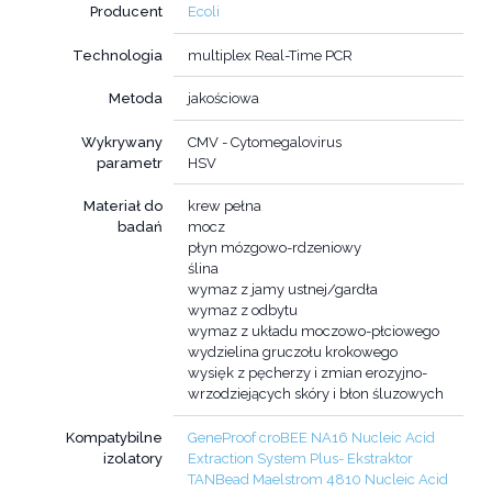
Producent
Ecoli
Technologia
multiplex Real-Time PCR
Metoda
jakościowa
Wykrywany
CMV - Cytomegalovirus
parametr
HSV
Materiał do
krew pełna
badań
mocz
płyn mózgowo-rdzeniowy
ślina
wymaz z jamy ustnej/gardła
wymaz z odbytu
wymaz z układu moczowo-płciowego
wydzielina gruczołu krokowego
wysięk z pęcherzy i zmian erozyjno-
wrzodziejących skóry i błon śluzowych
Kompatybilne
GeneProof croBEE NA16 Nucleic Acid
izolatory
Extraction System Plus- Ekstraktor
TANBead Maelstrom 4810 Nucleic Acid