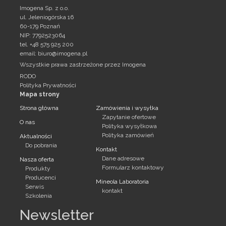
Imogena Sp. z o.o.
ul. Jeleniogórska 16
60-179 Poznań
NIP: 7792523064
tel. +48 575 925 200
email:
biuro@imogena.pl
Wszystkie prawa zastrzeżone przez Imogena
RODO
Polityka Prywatności
Mapa strony
Strona główna
Zamówienia i wysyłka
Zapytanie ofertowe
O nas
Polityka wysyłkowa
Polityka zamówień
Aktualności
Do pobrania
Kontakt
Dane adresowe
Nasza oferta
Formularz kontaktowy
Produkty
Producenci
Mineola Laboratoria
Serwis
kontakt
Szkolenia
Newsletter