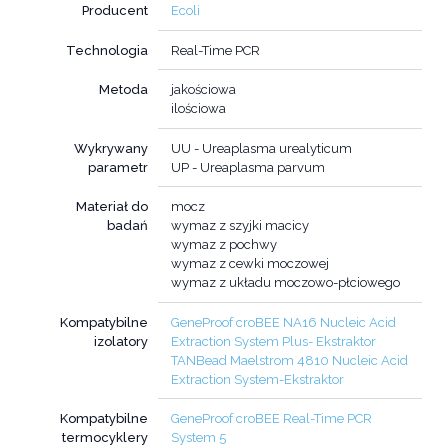
Producent
Ecoli
Technologia
Real-Time PCR
Metoda
jakościowa
ilościowa
Wykrywany
UU - Ureaplasma urealyticum
parametr
UP - Ureaplasma parvum
Materiał do
mocz
badań
wymaz z szyjki macicy
wymaz z pochwy
wymaz z cewki moczowej
wymaz z układu moczowo-płciowego
Kompatybilne
GeneProof croBEE NA16 Nucleic Acid
izolatory
Extraction System Plus- Ekstraktor
TANBead Maelstrom 4810 Nucleic Acid
Extraction System-Ekstraktor
Kompatybilne
GeneProof croBEE Real-Time PCR
termocyklery
System 5