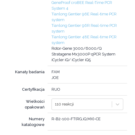
GeneProof croBEE Real-Time PCR
System 4
Tianlong Gentier 96E Real-time PCR
system
Tianlong Gentier 96R Real-time PCR
system
Tianlong Gentier 48E Real-time PCR
system
Rotor-Gene 3000/6000/Q
Stratagene Mx3000P qPCR System
iCycler iQ/ iCycler iQ5
Kanały badania
FAM
JOE
Certyfikacja
RUO
Wielkości
110 reakcji
opakowań
Numery
R-B2-100-FT(RG,iQ,MX)-CE
katalogowe