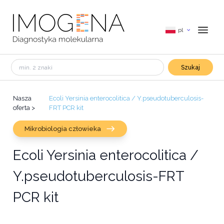
pl
Szukaj
Nasza
Ecoli Yersinia enterocolitica / Y.pseudotuberculosis-
oferta
>
FRT PCR kit
Mikrobiologia człowieka
Ecoli Yersinia enterocolitica /
Y.pseudotuberculosis-FRT
PCR kit