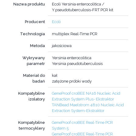
Nazwa produktu
Ecoli Yersinia enterocolitica /
Y.pseudotuberculosis-FRT PCR kit
Producent
Ecoli
Technologia
multiplex Real-Time PCR
Metoda
jakościowa
Wykrywany
Yersinia enterocolitica
parametr
Yersinia pseudotuberculosis
Materiał do
kał
badań
zatężone próbki wody
Kompatybilne
GeneProof croBEE NA16 Nucleic Acid
izolatory
Extraction System Plus- Ekstraktor
TANBead Maelstrom 4810 Nucleic Acid
Extraction System-Ekstraktor
Kompatybilne
GeneProof croBEE Real-Time PCR
termocyklery
System 5
GeneProof croBEE Real-Time PCR