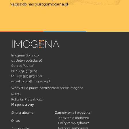
Napisz do nas
biuro@imogena.pl
Imogena Sp. z o.o.
ul. Jeleniogórska 16
60-179 Poznań
NIP: 7792523064
tel. +48 575 925 200
email:
biuro@imogena.pl
Wszystkie prawa zastrzeżone przez Imogena
RODO
Polityka Prywatności
Mapa strony
Strona główna
Zamówienia i wysyłka
Zapytanie ofertowe
O nas
Polityka wysyłkowa
Polityka zamówień
Aktualności