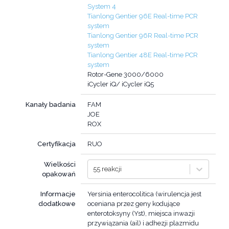
System 4
Tianlong Gentier 96E Real-time PCR
system
Tianlong Gentier 96R Real-time PCR
system
Tianlong Gentier 48E Real-time PCR
system
Rotor-Gene 3000/6000
iCycler iQ/ iCycler iQ5
Kanały badania
FAM
JOE
ROX
Certyfikacja
RUO
Wielkości
55 reakcji
opakowań
Informacje
Yersinia enterocolitica (wirulencja jest
dodatkowe
oceniana przez geny kodujące
enterotoksyny (Yst), miejsca inwazji
przywiązania (ail) i adhezji plazmidu