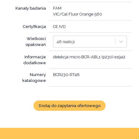
Kanały badania
FAM
VIC/Cal Fluor Orange 560
Certyfikacja
CE IVD
Wielkości
48 reakcji
opakowań
Informacje
detekcja micro BCR-ABL1 (p230) e19a2
dodatkowe
Numery
BCR230-RT48
katalogowe
Dodaj do zapytania ofertowego