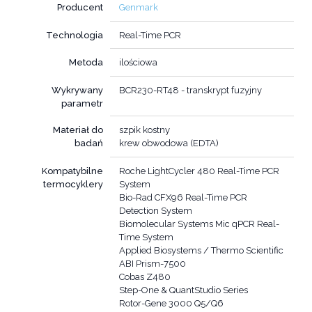
Producent
Genmark
Technologia
Real-Time PCR
Metoda
ilościowa
Wykrywany
BCR230-RT48 - transkrypt fuzyjny
parametr
Materiał do
szpik kostny
badań
krew obwodowa (EDTA)
Kompatybilne
Roche LightCycler 480 Real-Time PCR
termocyklery
System
Bio-Rad CFX96 Real-Time PCR
Detection System
Biomolecular Systems Mic qPCR Real-
Time System
Applied Biosystems / Thermo Scientific
ABI Prism-7500
Cobas Z480
Step-One & QuantStudio Series
Rotor-Gene 3000 Q5/Q6