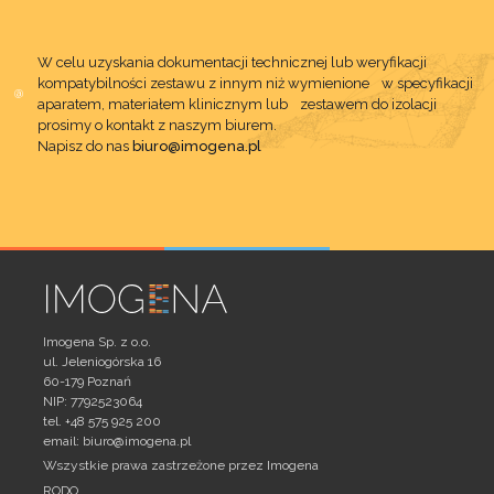
W celu uzyskania dokumentacji technicznej lub weryfikacji
kompatybilności zestawu z innym niż wymienione w specyfikacji
aparatem, materiałem klinicznym lub zestawem do izolacji
prosimy o kontakt z naszym biurem.
Napisz do nas
biuro@imogena.pl
Imogena Sp. z o.o.
ul. Jeleniogórska 16
60-179 Poznań
NIP: 7792523064
tel. +48 575 925 200
email:
biuro@imogena.pl
Wszystkie prawa zastrzeżone przez Imogena
RODO