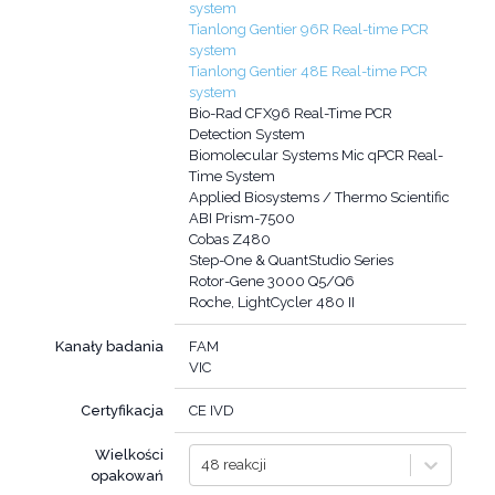
system
Tianlong Gentier 96R Real-time PCR
system
Tianlong Gentier 48E Real-time PCR
system
Bio-Rad CFX96 Real-Time PCR
Detection System
Biomolecular Systems Mic qPCR Real-
Time System
Applied Biosystems / Thermo Scientific
ABI Prism-7500
Cobas Z480
Step-One & QuantStudio Series
Rotor-Gene 3000 Q5/Q6
Roche, LightCycler 480 II
Kanały badania
FAM
VIC
Certyfikacja
CE IVD
Wielkości
48 reakcji
opakowań