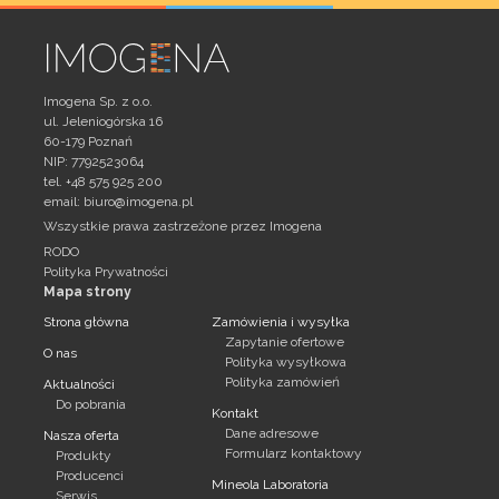
Imogena Sp. z o.o.
ul. Jeleniogórska 16
60-179 Poznań
NIP: 7792523064
tel. +48 575 925 200
email:
biuro@imogena.pl
Wszystkie prawa zastrzeżone przez Imogena
RODO
Polityka Prywatności
Mapa strony
Strona główna
Zamówienia i wysyłka
Zapytanie ofertowe
O nas
Polityka wysyłkowa
Polityka zamówień
Aktualności
Do pobrania
Kontakt
Dane adresowe
Nasza oferta
Formularz kontaktowy
Produkty
Producenci
Mineola Laboratoria
Serwis