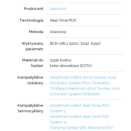
Producent
Genmark
Technologia
Real-Time PCR
Metoda
ilościowa
Wykrywany
BCR-ABL1 (p210, b2a2, b3a2)
parametr
Materiał do
szpik kostny
badań
krew obwodowa (EDTA)
Kompatybilne
GeneProof croBEE NA16 Nucleic Acid
izolatory
Extraction System Plus- Ekstraktor
TANBead Maelstrom 4810 Nucleic Acid
Extraction System-Ekstraktor
Kompatybilne
GeneProof croBEE Real-Time PCR
termocyklery
System 5
GeneProof croBEE Real-Time PCR
System 4
Tianlong Gentier 96E Real-time PCR